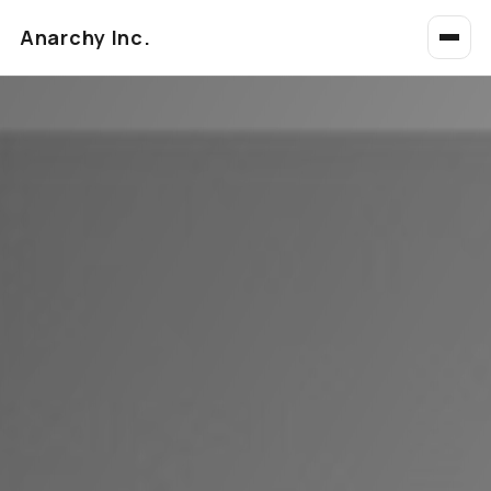
Anarchy Inc.
About
Service
News
Company
Contact